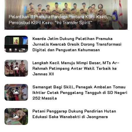
Pelantikan 11 Pramuka Pandega Perdana KBRI Kairo,
Pensosbud KBRI Kairo: “Ini Transfer Spirit”
Kwarda Jatim Dukung Pelatihan Pramuka
Jurnalis Kwarcab Gresik Dorong Transformasi
Digital dan Penguatan Kehumasan
Langkah Kecil Menuju Mimpi Besar, MTs Ar-
Rahmah Patimpeng Antar Wakil Terbaik ke
Jamnas XII
Semangat Bagi Skill, Penegak Ambalan Tomau
Ikhtiar Cetak Penggalang Tangguh di SD Negeri
252 Massila
Petani Penggarap Dukung Pendirian Hutan
Edukasi Saka Wanabakti di Jeongmara