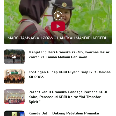
MARS JAMNAS XII 2026 – LANGKAH MANDIRI NEGERI
Menjelang Hari Pramuka ke-65, Kwarnas Gelar
Ziarah ke Taman Makam Pahlawan
Kontingen Gudep KBRI Riyadh Siap Ikut Jamnas
XII 2026
Pelantikan 11 Pramuka Pandega Perdana KBRI
Kairo, Pensosbud KBRI Kairo: “Ini Transfer
Spirit”
Kwarda Jatim Dukung Pelatihan Pramuka