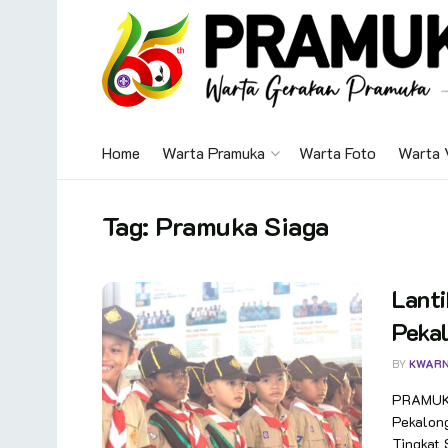
Home
Warta Pramuka
Warta Foto
Warta 
Tag:
Pramuka Siaga
Lant
Peka
BY
KWAR
PRAMUKA
Pekalon
Tingkat 