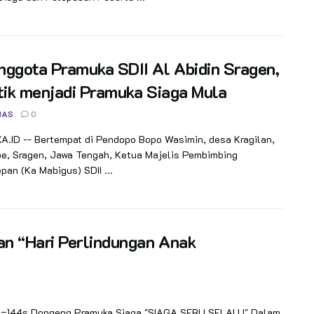
ggota Pramuka SDII Al Abidin Sragen,
tik menjadi Pramuka Siaga Mula
NAS
0
.ID -- Bertempat di Pendopo Bopo Wasimin, desa Kragilan,
be, Sragen, Jawa Tengah, Ketua Majelis Pembimbing
an (Ka Mabigus) SDII ...
an “Hari Perlindungan Anak
=144s Dongeng Pramuka Siaga "SIAGA SERU SELALU" Dalam