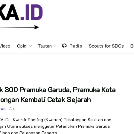
Video
Opini
Tautan
Radio
Scouts for SDGs
B
ik 300 Pramuka Garuda, Pramuka Kota
longan Kembali Cetak Sejarah
NAS
0
.ID - Kwartir Ranting (Kwarran) Pekalongan Selatan dan
gan Utara sukses menggelar Pelantikan Pramuka Garuda
Siaga dan Pelepasan Peserta ...