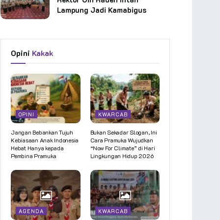
Lampung Jadi Kamabigus
Opini
Kakak
OPINI
KWARCAB
Jangan Bebankan Tujuh
Bukan Sekadar Slogan, Ini
Kebiasaan Anak Indonesia
Cara Pramuka Wujudkan
Hebat Hanya kepada
“Now For Climate” di Hari
Pembina Pramuka
Lingkungan Hidup 2026
AGENDA
KWARCAB