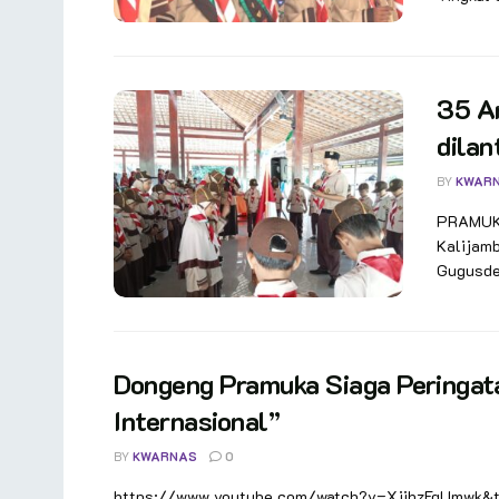
35 An
dilan
BY
KWAR
PRAMUKA
Kalijam
Gugusdep
Dongeng Pramuka Siaga Peringat
Internasional”
BY
KWARNAS
0
https://www.youtube.com/watch?v=XjihzFgUmwk&t