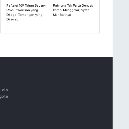
Refleksi 169 Tahun Baden-
Raimuna Tak Perlu Gengsi:
Powell: Warisan yang
Berani Menggelar, Nyata
Dijaga, Tantangan yang
Manfaatnya
Dijawab
lola
ggota