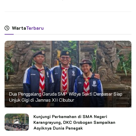
Warta
Terbaru
Dua Penggalang Garuda SMP Widya Sakti Denpasar Siap
Unjuk Gigi di Jamnas XII Cibubur
Kunjungi Perkemahan di SMA Negeri
Karangrayung, DKC Grobogan Sampaikan
Asyiknya Dunia Penegak