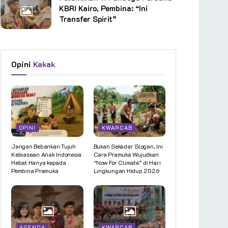
KBRI Kairo, Pembina: “Ini
Transfer Spirit”
Opini
Kakak
OPINI
KWARCAB
Jangan Bebankan Tujuh
Bukan Sekadar Slogan, Ini
Kebiasaan Anak Indonesia
Cara Pramuka Wujudkan
Hebat Hanya kepada
“Now For Climate” di Hari
Pembina Pramuka
Lingkungan Hidup 2026
AGENDA
KWARCAB