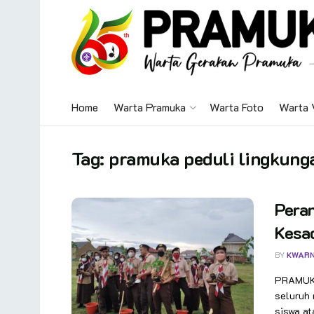
Home
Warta Pramuka
Warta Foto
Warta 
Tag:
pramuka peduli lingkung
Pera
Kesa
BY
KWAR
PRAMUKA
seluruh 
siswa at