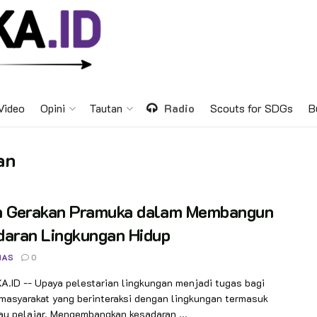
Video
Opini
Tautan
Radio
Scouts for SDGs
B
an
n Gerakan Pramuka dalam Membangun
daran Lingkungan Hidup
NAS
0
.ID -- Upaya pelestarian lingkungan menjadi tugas bagi
masyarakat yang berinteraksi dengan lingkungan termasuk
au pelajar. Mengembangkan kesadaran ...