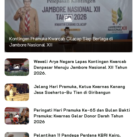
Kontingen Pramuka Kwarcab Cilacap Siap Berlaga di
Jambore Nasional XII
Wawali Arya Negara Lepas Kontingen Kwarcab
Denpasar Menuju Jambore Nasional XII Tahun
2026.
Jelang Hari Pramuka, Ketua Kwarnas Kenang
Jasa Soeharto-Bu Tien di Giribangun
Peringati Hari Pramuka Ke-65 dan Bulan Bakti
Pramuka: Kwarnas Gelar Donor Darah Tahun
2026
Pelantikan 11 Pandega Perdana KBRI Kairo,