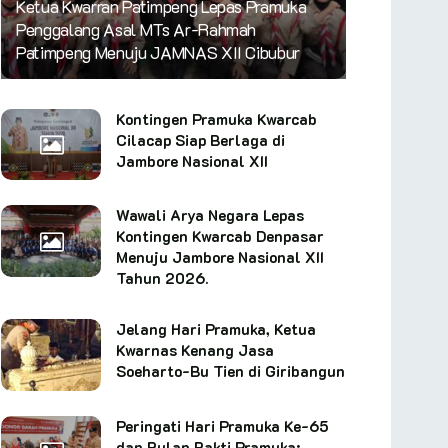
Ketua Kwarran Patimpeng Lepas Pramuka
Penggalang Asal MTs Ar-Rahmah
Patimpeng Menuju JAMNAS XII Cibubur
Kontingen Pramuka Kwarcab
Cilacap Siap Berlaga di
Jambore Nasional XII
Wawali Arya Negara Lepas
Kontingen Kwarcab Denpasar
Menuju Jambore Nasional XII
Tahun 2026.
Jelang Hari Pramuka, Ketua
Kwarnas Kenang Jasa
Soeharto-Bu Tien di Giribangun
Peringati Hari Pramuka Ke-65
dan Bulan Bakti Pramuka: