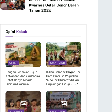
Kwarnas Gelar Donor Darah
Tahun 2026
Opini
Kakak
OPINI
KWARCAB
Jangan Bebankan Tujuh
Bukan Sekadar Slogan, Ini
Kebiasaan Anak Indonesia
Cara Pramuka Wujudkan
Hebat Hanya kepada
“Now For Climate” di Hari
Pembina Pramuka
Lingkungan Hidup 2026
AGENDA
KWARCAB