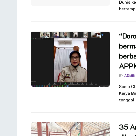
Dunia k
bertempa
“Doro
berma
berba
APPK
BY
ADMIN
Some Cl
Karya B
tanggal 1
35 An