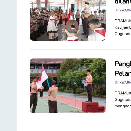
dilan
BY
KWAR
PRAMUKA
Kalijam
Gugusdep
Pangk
Pelan
BY
KWAR
PRAMUKA
Gugusde
mengadak