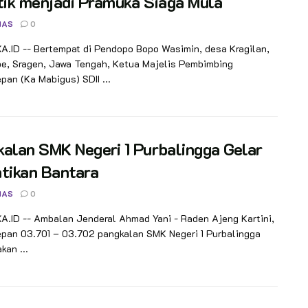
tik menjadi Pramuka Siaga Mula
NAS
0
.ID -- Bertempat di Pendopo Bopo Wasimin, desa Kragilan,
be, Sragen, Jawa Tengah, Ketua Majelis Pembimbing
an (Ka Mabigus) SDII ...
alan SMK Negeri 1 Purbalingga Gelar
tikan Bantara
NAS
0
.ID -- Ambalan Jenderal Ahmad Yani - Raden Ajeng Kartini,
pan 03.701 – 03.702 pangkalan SMK Negeri 1 Purbalingga
an ...