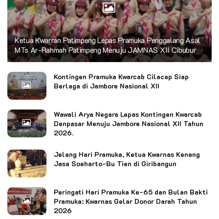
Ketua Kwarran Patimpeng Lepas Pramuka Penggalang Asal
MTs Ar-Rahmah Patimpeng Menuju JAMNAS XII Cibubur
Kontingen Pramuka Kwarcab Cilacap Siap
Berlaga di Jambore Nasional XII
Wawali Arya Negara Lepas Kontingen Kwarcab
Denpasar Menuju Jambore Nasional XII Tahun
2026.
Jelang Hari Pramuka, Ketua Kwarnas Kenang
Jasa Soeharto-Bu Tien di Giribangun
Peringati Hari Pramuka Ke-65 dan Bulan Bakti
Pramuka: Kwarnas Gelar Donor Darah Tahun
2026