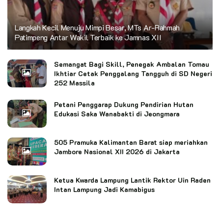
Langkah Kecil Menuju Mimpi Besar, MTs Ar-Rahmah
Patimpeng Antar Wakil Terbaik ke Jamnas XII
Semangat Bagi Skill, Penegak Ambalan Tomau
Ikhtiar Cetak Penggalang Tangguh di SD Negeri
252 Massila
Petani Penggarap Dukung Pendirian Hutan
Edukasi Saka Wanabakti di Jeongmara
505 Pramuka Kalimantan Barat siap meriahkan
Jambore Nasional XII 2026 di Jakarta
Ketua Kwarda Lampung Lantik Rektor Uin Raden
Intan Lampung Jadi Kamabigus