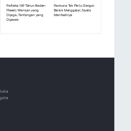
Refleksi 169 Tahun Baden-
Raimuna Tak Perlu Gengsi:
Powell: Warisan yang
Berani Menggelar, Nyata
Dijaga, Tantangan yang
Manfaatnya
Dijawab
lola
ggota