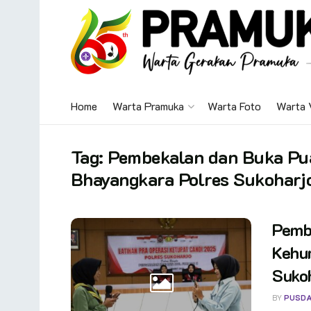
Home
Warta Pramuka
Warta Foto
Warta 
Tag:
Pembekalan dan Buka Pu
Bhayangkara Polres Sukoharj
Pemb
Kehu
Suko
BY
PUSDA