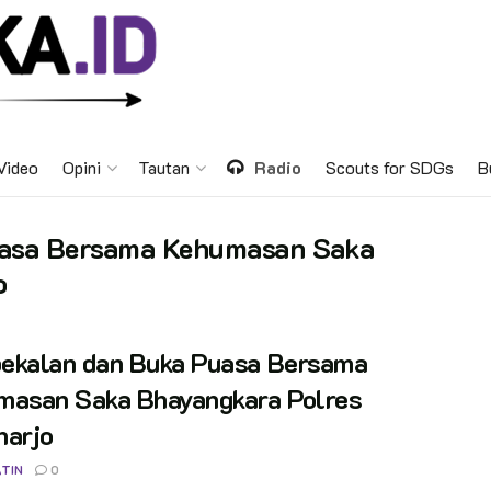
Video
Opini
Tautan
Radio
Scouts for SDGs
B
asa Bersama Kehumasan Saka
o
ekalan dan Buka Puasa Bersama
masan Saka Bhayangkara Polres
harjo
TIN
0