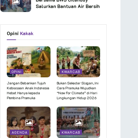
Salurkan Bantuan Air Bersih
Opini
Kakak
OPINI
KWARCAB
Jangan Bebankan Tujuh
Bukan Sekadar Slogan, Ini
Kebiasaan Anak Indonesia
Cara Pramuka Wujudkan
Hebat Hanya kepada
“Now For Climate” di Hari
Pembina Pramuka
Lingkungan Hidup 2026
AGENDA
KWARCAB