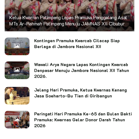
Ketua Kwarran Patimpeng Lepas Pramuka Penggalang Asal
MTs Ar-Rahmah Patimpeng Menuju JAMNAS XII Cibubur
Kontingen Pramuka Kwarcab Cilacap Siap
Berlaga di Jambore Nasional XII
Wawali Arya Negara Lepas Kontingen Kwarcab
Denpasar Menuju Jambore Nasional XII Tahun
2026.
Jelang Hari Pramuka, Ketua Kwarnas Kenang
Jasa Soeharto-Bu Tien di Giribangun
Peringati Hari Pramuka Ke-65 dan Bulan Bakti
Pramuka: Kwarnas Gelar Donor Darah Tahun
2026