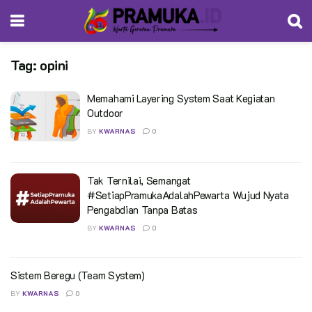
Tag:
opini
Memahami Layering System Saat Kegiatan
Outdoor
BY
KWARNAS
0
Tak Ternilai, Semangat
#SetiapPramukaAdalahPewarta Wujud Nyata
Pengabdian Tanpa Batas
BY
KWARNAS
0
Sistem Beregu (Team System)
BY
KWARNAS
0