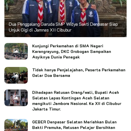
Dua Penggalang Garuda SMP Widya Sakti Denpasar Siap
Unjuk Gigi di Jamnas XII Cibubur
Kunjungi Perkemahan di SMA Negeri
Karangrayung, DKC Grobogan Sampaikan
Asyiknya Dunia Penegak
Tidak hanya Penjelajahan, Peserta Perkemahan
Gelar Doa Bersama
Dihadapan Ratusan Orang/wali, Bupati Aceh
Selatan Lepas Kontingen Aceh Selatan
mengikuti Jambore Nasional Ke XII di Cibubur
Jakarta Timur.
GEBER Denpasar Selatan Meriahkan Bulan
Bakti Pramuka, Ratusan Pelajar Bersihkan