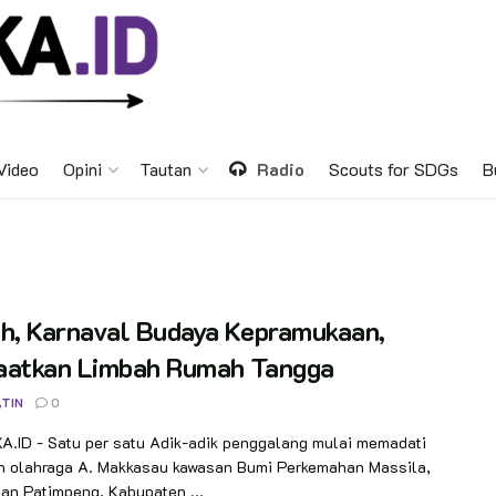
Video
Opini
Tautan
Radio
Scouts for SDGs
B
ah, Karnaval Budaya Kepramukaan,
aatkan Limbah Rumah Tangga
TIN
0
.ID - Satu per satu Adik-adik penggalang mulai memadati
n olahraga A. Makkasau kawasan Bumi Perkemahan Massila,
an Patimpeng, Kabupaten ...