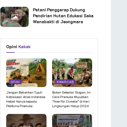
Petani Penggarap Dukung
Pendirian Hutan Edukasi Saka
Wanabakti di Jeongmara
Opini
Kakak
OPINI
KWARCAB
Jangan Bebankan Tujuh
Bukan Sekadar Slogan, Ini
Kebiasaan Anak Indonesia
Cara Pramuka Wujudkan
Hebat Hanya kepada
“Now For Climate” di Hari
Pembina Pramuka
Lingkungan Hidup 2026