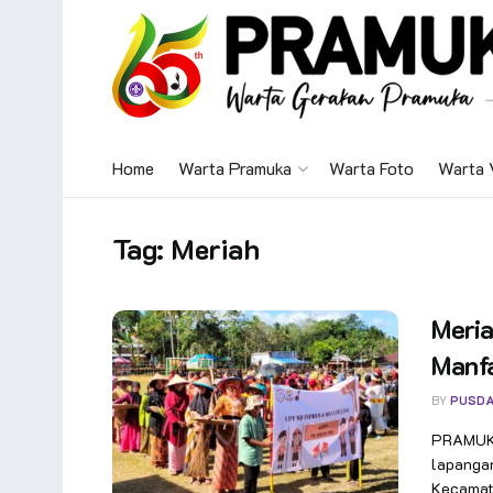
Home
Warta Pramuka
Warta Foto
Warta 
Tag:
Meriah
Meri
Manf
BY
PUSDA
PRAMUKA
lapanga
Kecamat