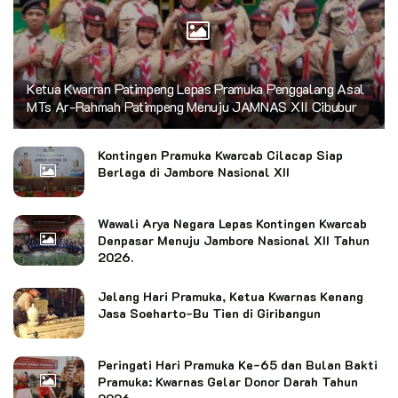
Ketua Kwarran Patimpeng Lepas Pramuka Penggalang Asal
MTs Ar-Rahmah Patimpeng Menuju JAMNAS XII Cibubur
Kontingen Pramuka Kwarcab Cilacap Siap
Berlaga di Jambore Nasional XII
Wawali Arya Negara Lepas Kontingen Kwarcab
Denpasar Menuju Jambore Nasional XII Tahun
2026.
Jelang Hari Pramuka, Ketua Kwarnas Kenang
Jasa Soeharto-Bu Tien di Giribangun
Peringati Hari Pramuka Ke-65 dan Bulan Bakti
Pramuka: Kwarnas Gelar Donor Darah Tahun