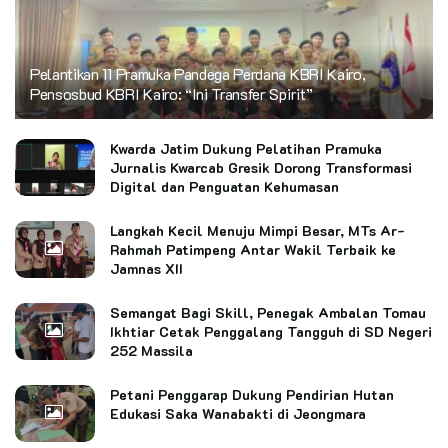
Pelantikan 11 Pramuka Pandega Perdana KBRI Kairo,
Pensosbud KBRI Kairo: “Ini Transfer Spirit”
Kwarda Jatim Dukung Pelatihan Pramuka
Jurnalis Kwarcab Gresik Dorong Transformasi
Digital dan Penguatan Kehumasan
Langkah Kecil Menuju Mimpi Besar, MTs Ar-
Rahmah Patimpeng Antar Wakil Terbaik ke
Jamnas XII
Semangat Bagi Skill, Penegak Ambalan Tomau
Ikhtiar Cetak Penggalang Tangguh di SD Negeri
252 Massila
Petani Penggarap Dukung Pendirian Hutan
Edukasi Saka Wanabakti di Jeongmara