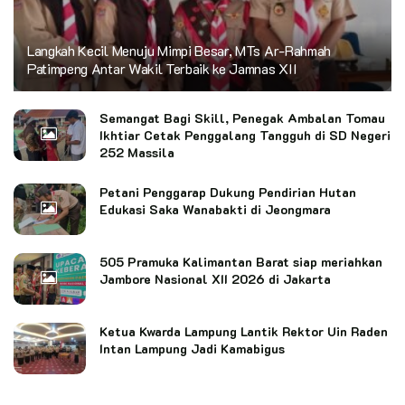
Langkah Kecil Menuju Mimpi Besar, MTs Ar-Rahmah
Patimpeng Antar Wakil Terbaik ke Jamnas XII
Semangat Bagi Skill, Penegak Ambalan Tomau
Ikhtiar Cetak Penggalang Tangguh di SD Negeri
252 Massila
Petani Penggarap Dukung Pendirian Hutan
Edukasi Saka Wanabakti di Jeongmara
505 Pramuka Kalimantan Barat siap meriahkan
Jambore Nasional XII 2026 di Jakarta
Ketua Kwarda Lampung Lantik Rektor Uin Raden
Intan Lampung Jadi Kamabigus