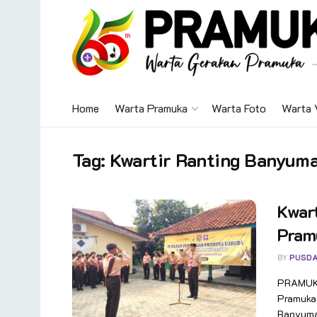
Home
Warta Pramuka
Warta Foto
Warta 
Tag:
Kwartir Ranting Banyuma
Kwart
Pram
BY
PUSDA
PRAMUKA
Pramuka 
Banyumas