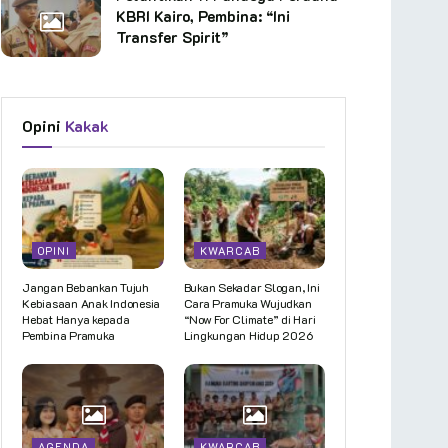
KBRI Kairo, Pembina: “Ini
Transfer Spirit”
Opini
Kakak
OPINI
KWARCAB
Jangan Bebankan Tujuh
Bukan Sekadar Slogan, Ini
Kebiasaan Anak Indonesia
Cara Pramuka Wujudkan
Hebat Hanya kepada
“Now For Climate” di Hari
Pembina Pramuka
Lingkungan Hidup 2026
AGENDA
KWARCAB