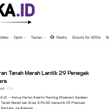
Video
Opini
Tautan
Radio
Scouts for SDGs
B
ran Tanah Merah Lantik 29 Penegak
ara
NAS
0
ID -- Ketua Harian Kwartir Ranting (Kwarran) Gerakan
 Tanah Merah kak Alias S.Pd.SD melantik 29 Pramuka
Bantara se-Kwarran ...