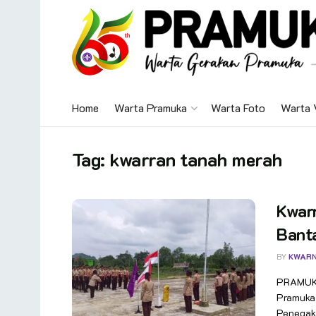
Home
Warta Pramuka
Warta Foto
Warta 
Tag:
kwarran tanah merah
Kwar
Bant
BY
KWAR
PRAMUKA.
Pramuka
Penegak 