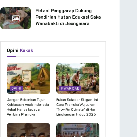
Petani Penggarap Dukung
Pendirian Hutan Edukasi Saka
Wanabakti di Jeongmara
Opini
Kakak
OPINI
KWARCAB
Jangan Bebankan Tujuh
Bukan Sekadar Slogan, Ini
Kebiasaan Anak Indonesia
Cara Pramuka Wujudkan
Hebat Hanya kepada
“Now For Climate” di Hari
Pembina Pramuka
Lingkungan Hidup 2026