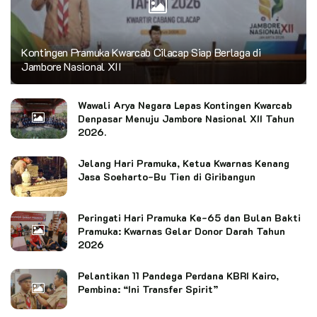
Kontingen Pramuka Kwarcab Cilacap Siap Berlaga di
Jambore Nasional XII
Wawali Arya Negara Lepas Kontingen Kwarcab
Denpasar Menuju Jambore Nasional XII Tahun
2026.
Jelang Hari Pramuka, Ketua Kwarnas Kenang
Jasa Soeharto-Bu Tien di Giribangun
Peringati Hari Pramuka Ke-65 dan Bulan Bakti
Pramuka: Kwarnas Gelar Donor Darah Tahun
2026
Pelantikan 11 Pandega Perdana KBRI Kairo,
Pembina: “Ini Transfer Spirit”