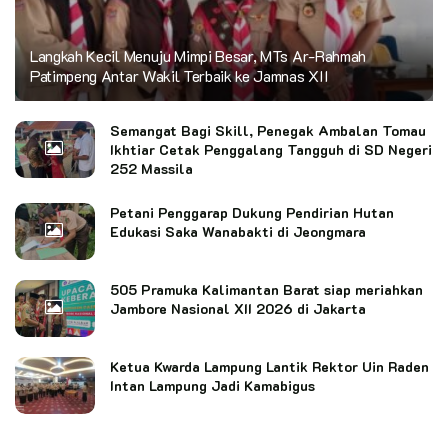
Langkah Kecil Menuju Mimpi Besar, MTs Ar-Rahmah
Patimpeng Antar Wakil Terbaik ke Jamnas XII
Semangat Bagi Skill, Penegak Ambalan Tomau
Ikhtiar Cetak Penggalang Tangguh di SD Negeri
252 Massila
Petani Penggarap Dukung Pendirian Hutan
Edukasi Saka Wanabakti di Jeongmara
505 Pramuka Kalimantan Barat siap meriahkan
Jambore Nasional XII 2026 di Jakarta
Ketua Kwarda Lampung Lantik Rektor Uin Raden
Intan Lampung Jadi Kamabigus