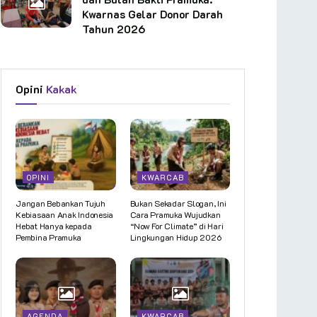
Kwarnas Gelar Donor Darah
Tahun 2026
Opini
Kakak
OPINI
KWARCAB
Jangan Bebankan Tujuh
Bukan Sekadar Slogan, Ini
Kebiasaan Anak Indonesia
Cara Pramuka Wujudkan
Hebat Hanya kepada
“Now For Climate” di Hari
Pembina Pramuka
Lingkungan Hidup 2026
AGENDA
KWARCAB