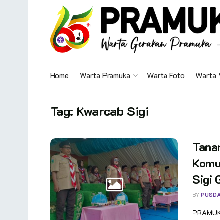
Home
Warta Pramuka
Warta Foto
Warta 
Tag:
Kwarcab Sigi
Tanam
Komu
Sigi
BY
PUSDA
PRAMUKA