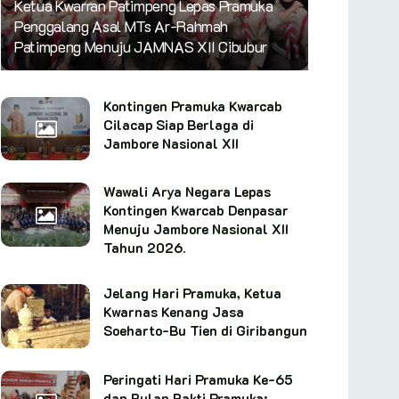
Ketua Kwarran Patimpeng Lepas Pramuka
Penggalang Asal MTs Ar-Rahmah
Patimpeng Menuju JAMNAS XII Cibubur
Kontingen Pramuka Kwarcab
Cilacap Siap Berlaga di
Jambore Nasional XII
Wawali Arya Negara Lepas
Kontingen Kwarcab Denpasar
Menuju Jambore Nasional XII
Tahun 2026.
Jelang Hari Pramuka, Ketua
Kwarnas Kenang Jasa
Soeharto-Bu Tien di Giribangun
Peringati Hari Pramuka Ke-65
dan Bulan Bakti Pramuka: