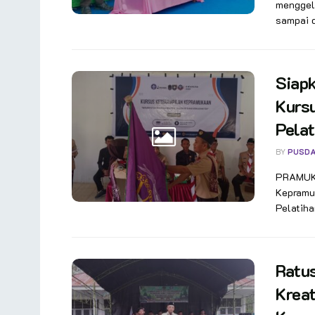
menggela
sampai d
Siapk
Kurs
Pelat
BY
PUSDA
PRAMUKA
Kepramu
Pelatihan
Ratu
Kreat