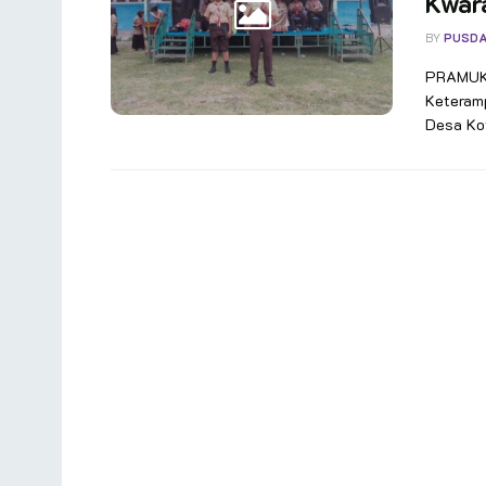
Kwar
BY
PUSDA
PRAMUKA
Keteram
Desa Kot