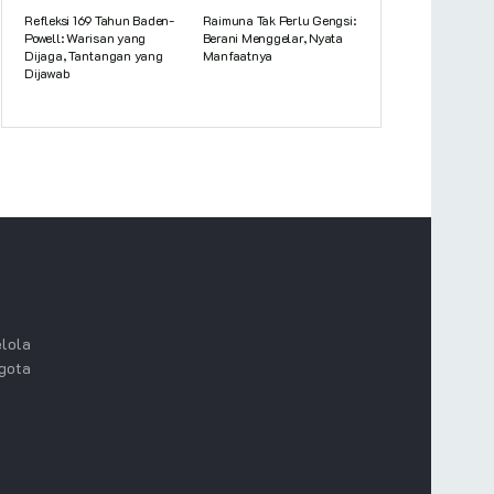
Refleksi 169 Tahun Baden-
Raimuna Tak Perlu Gengsi:
Powell: Warisan yang
Berani Menggelar, Nyata
Dijaga, Tantangan yang
Manfaatnya
Dijawab
lola
ggota