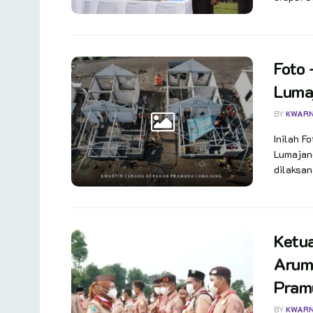
Foto 
Luma
BY
KWAR
Inilah F
Lumajan
dilaksan
Ketu
Arum 
Pramu
BY
KWAR