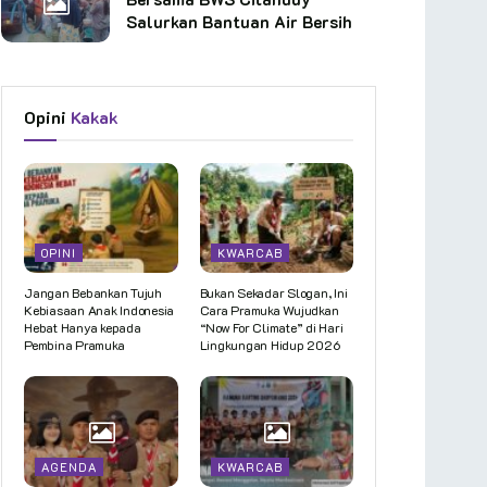
Salurkan Bantuan Air Bersih
Opini
Kakak
OPINI
KWARCAB
Jangan Bebankan Tujuh
Bukan Sekadar Slogan, Ini
Kebiasaan Anak Indonesia
Cara Pramuka Wujudkan
Hebat Hanya kepada
“Now For Climate” di Hari
Pembina Pramuka
Lingkungan Hidup 2026
AGENDA
KWARCAB