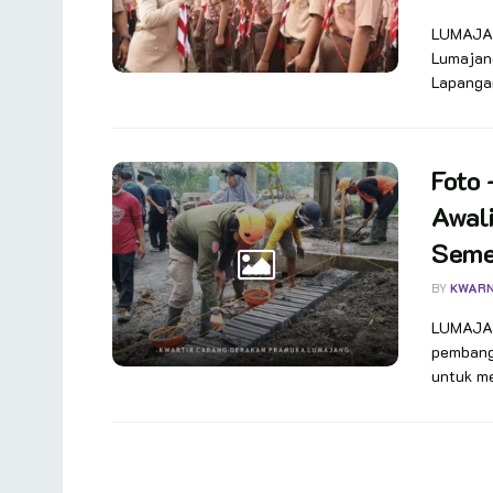
LUMAJAN
Lumajan
Lapanga
Foto
Awal
Seme
BY
KWAR
LUMAJAN
pembang
untuk me