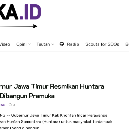
Video
Opini
Tautan
Radio
Scouts for SDGs
B
rnur Jawa Timur Resmikan Huntara
 Dibangun Pramuka
NAS
0
G -- Gubernur Jawa Timur Kak Khofifah Indar Parawansa
kan Hunian Sementara (Huntara) untuk masyrakat terdampak
emeru yang dibangun ...