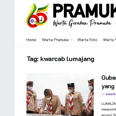
Home
Warta Pramuka
Warta Foto
Warta 
Tag:
kwarcab lumajang
Gube
yang
BY
KWAR
LUMAJAN
meresmi
erupsi S