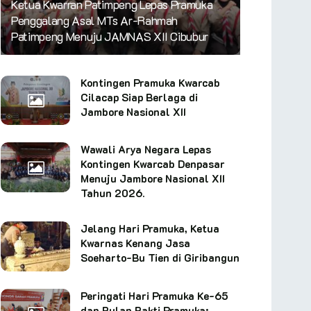
Ketua Kwarran Patimpeng Lepas Pramuka
Penggalang Asal MTs Ar-Rahmah
Patimpeng Menuju JAMNAS XII Cibubur
Kontingen Pramuka Kwarcab
Cilacap Siap Berlaga di
Jambore Nasional XII
Wawali Arya Negara Lepas
Kontingen Kwarcab Denpasar
Menuju Jambore Nasional XII
Tahun 2026.
Jelang Hari Pramuka, Ketua
Kwarnas Kenang Jasa
Soeharto-Bu Tien di Giribangun
Peringati Hari Pramuka Ke-65
dan Bulan Bakti Pramuka: