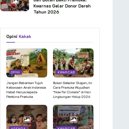
Kwarnas Gelar Donor Darah
Tahun 2026
Opini
Kakak
OPINI
KWARCAB
Jangan Bebankan Tujuh
Bukan Sekadar Slogan, Ini
Kebiasaan Anak Indonesia
Cara Pramuka Wujudkan
Hebat Hanya kepada
“Now For Climate” di Hari
Pembina Pramuka
Lingkungan Hidup 2026
AGENDA
KWARCAB