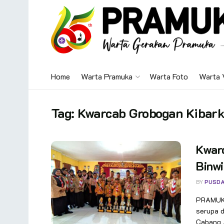
Home
Warta Pramuka
Warta Foto
Warta 
Tag:
Kwarcab Grobogan Kibarka
Kwarc
Binwi
BY
PUSDA
PRAMUKA
serupa d
Cabang .