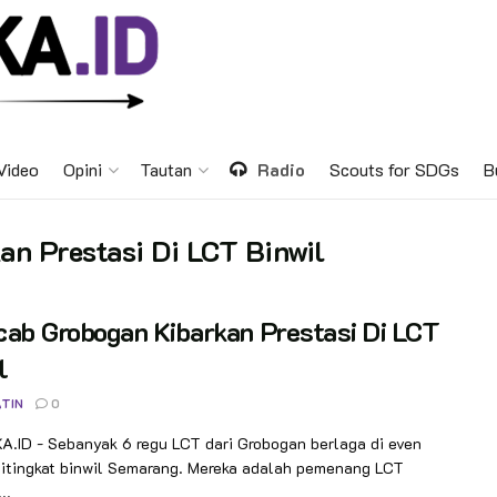
Video
Opini
Tautan
Radio
Scouts for SDGs
B
n Prestasi Di LCT Binwil
ab Grobogan Kibarkan Prestasi Di LCT
l
TIN
0
.ID - Sebanyak 6 regu LCT dari Grobogan berlaga di even
itingkat binwil Semarang. Mereka adalah pemenang LCT
..