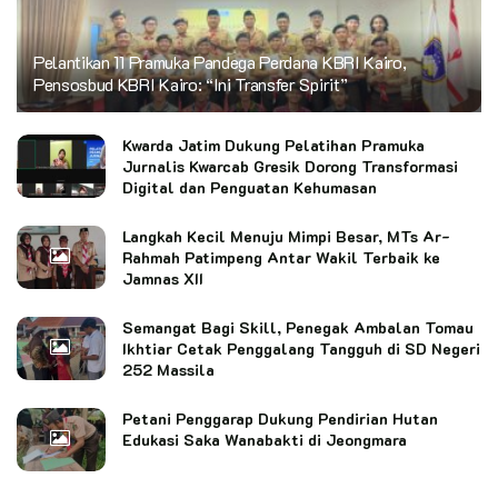
Pelantikan 11 Pramuka Pandega Perdana KBRI Kairo,
Pensosbud KBRI Kairo: “Ini Transfer Spirit”
Kwarda Jatim Dukung Pelatihan Pramuka
Jurnalis Kwarcab Gresik Dorong Transformasi
Digital dan Penguatan Kehumasan
Langkah Kecil Menuju Mimpi Besar, MTs Ar-
Rahmah Patimpeng Antar Wakil Terbaik ke
Jamnas XII
Semangat Bagi Skill, Penegak Ambalan Tomau
Ikhtiar Cetak Penggalang Tangguh di SD Negeri
252 Massila
Petani Penggarap Dukung Pendirian Hutan
Edukasi Saka Wanabakti di Jeongmara