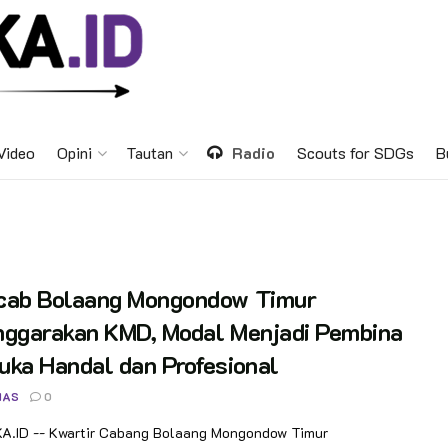
Video
Opini
Tautan
Radio
Scouts for SDGs
B
cab Bolaang Mongondow Timur
nggarakan KMD, Modal Menjadi Pembina
ka Handal dan Profesional
NAS
0
.ID -- Kwartir Cabang Bolaang Mongondow Timur