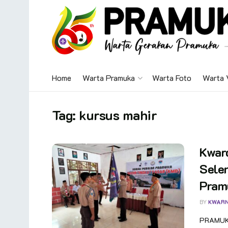
Home
Warta Pramuka
Warta Foto
Warta 
Tag:
kursus mahir
Kwar
Sele
Pramu
BY
KWAR
PRAMUKA