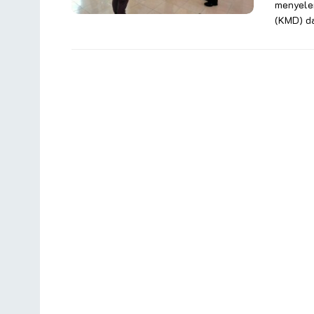
menyele
(KMD) da