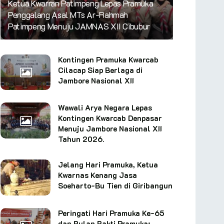
Ketua Kwarran Patimpeng Lepas Pramuka
Penggalang Asal MTs Ar-Rahmah
Patimpeng Menuju JAMNAS XII Cibubur
Kontingen Pramuka Kwarcab
Cilacap Siap Berlaga di
Jambore Nasional XII
Wawali Arya Negara Lepas
Kontingen Kwarcab Denpasar
Menuju Jambore Nasional XII
Tahun 2026.
Jelang Hari Pramuka, Ketua
Kwarnas Kenang Jasa
Soeharto-Bu Tien di Giribangun
Peringati Hari Pramuka Ke-65
dan Bulan Bakti Pramuka: