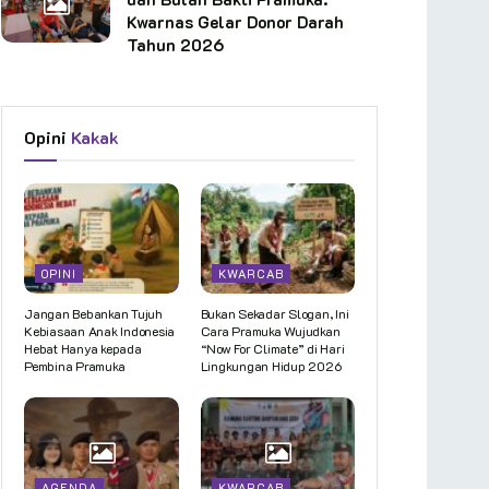
Kwarnas Gelar Donor Darah
Tahun 2026
Opini
Kakak
OPINI
KWARCAB
Jangan Bebankan Tujuh
Bukan Sekadar Slogan, Ini
Kebiasaan Anak Indonesia
Cara Pramuka Wujudkan
Hebat Hanya kepada
“Now For Climate” di Hari
Pembina Pramuka
Lingkungan Hidup 2026
AGENDA
KWARCAB