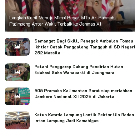
Langkah Kecil Menuju Mimpi Besar, MTs Ar-Rahmah
Patimpeng Antar Wakil Terbaik ke Jamnas XII
Semangat Bagi Skill, Penegak Ambalan Tomau
Ikhtiar Cetak Penggalang Tangguh di SD Negeri
252 Massila
Petani Penggarap Dukung Pendirian Hutan
Edukasi Saka Wanabakti di Jeongmara
505 Pramuka Kalimantan Barat siap meriahkan
Jambore Nasional XII 2026 di Jakarta
Ketua Kwarda Lampung Lantik Rektor Uin Raden
Intan Lampung Jadi Kamabigus