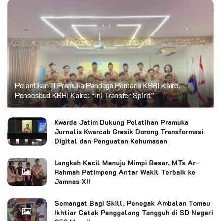
Pelantikan 11 Pramuka Pandega Perdana KBRI Kairo,
Pensosbud KBRI Kairo: “Ini Transfer Spirit”
Kwarda Jatim Dukung Pelatihan Pramuka
Jurnalis Kwarcab Gresik Dorong Transformasi
Digital dan Penguatan Kehumasan
Langkah Kecil Menuju Mimpi Besar, MTs Ar-
Rahmah Patimpeng Antar Wakil Terbaik ke
Jamnas XII
Semangat Bagi Skill, Penegak Ambalan Tomau
Ikhtiar Cetak Penggalang Tangguh di SD Negeri