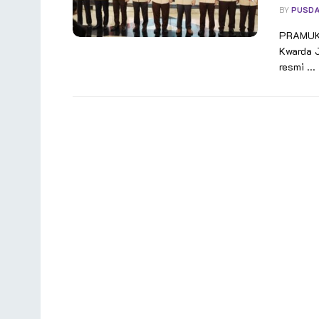
BY
PUSDA
PRAMUKA
Kwarda J
resmi ...