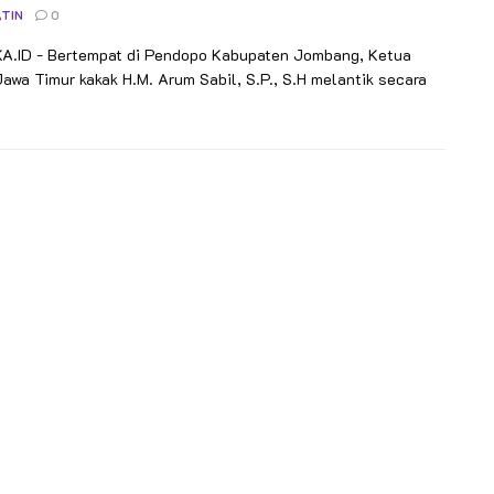
TIN
0
.ID - Bertempat di Pendopo Kabupaten Jombang, Ketua
awa Timur kakak H.M. Arum Sabil, S.P., S.H melantik secara