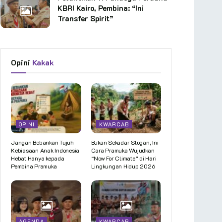
KBRI Kairo, Pembina: “Ini
Transfer Spirit”
Opini
Kakak
OPINI
KWARCAB
Jangan Bebankan Tujuh
Bukan Sekadar Slogan, Ini
Kebiasaan Anak Indonesia
Cara Pramuka Wujudkan
Hebat Hanya kepada
“Now For Climate” di Hari
Pembina Pramuka
Lingkungan Hidup 2026
AGENDA
KWARCAB