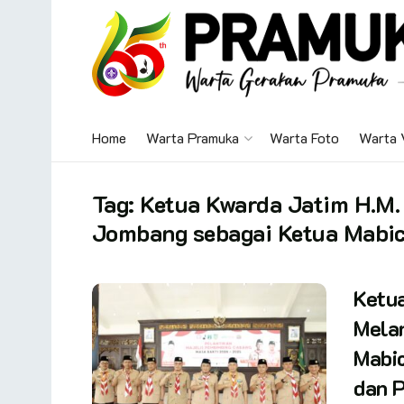
Home
Warta Pramuka
Warta Foto
Warta 
Tag:
Ketua Kwarda Jatim H.M.
Jombang sebagai Ketua Mabi
Ketua
Melan
Mabic
dan P