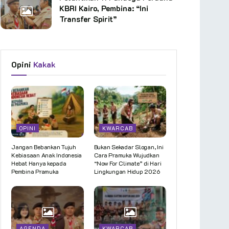
KBRI Kairo, Pembina: “Ini
Transfer Spirit”
Opini
Kakak
OPINI
KWARCAB
Jangan Bebankan Tujuh
Bukan Sekadar Slogan, Ini
Kebiasaan Anak Indonesia
Cara Pramuka Wujudkan
Hebat Hanya kepada
“Now For Climate” di Hari
Pembina Pramuka
Lingkungan Hidup 2026
AGENDA
KWARCAB