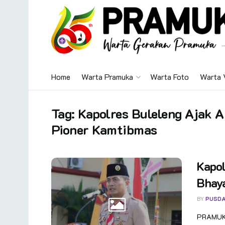
Home
Warta Pramuka
Warta Foto
Warta 
Tag:
Kapolres Buleleng Ajak 
Pioner Kamtibmas
Kapo
Bhay
BY
PUSDA
PRAMUKA