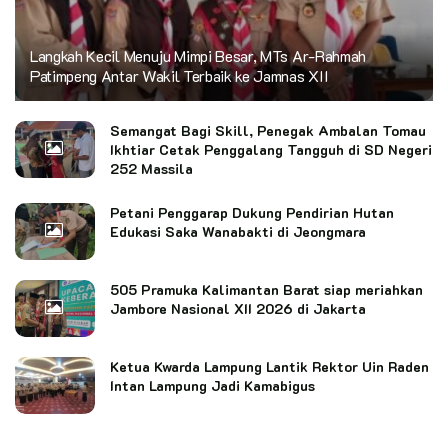
Langkah Kecil Menuju Mimpi Besar, MTs Ar-Rahmah
Patimpeng Antar Wakil Terbaik ke Jamnas XII
Semangat Bagi Skill, Penegak Ambalan Tomau
Ikhtiar Cetak Penggalang Tangguh di SD Negeri
252 Massila
Petani Penggarap Dukung Pendirian Hutan
Edukasi Saka Wanabakti di Jeongmara
505 Pramuka Kalimantan Barat siap meriahkan
Jambore Nasional XII 2026 di Jakarta
Ketua Kwarda Lampung Lantik Rektor Uin Raden
Intan Lampung Jadi Kamabigus