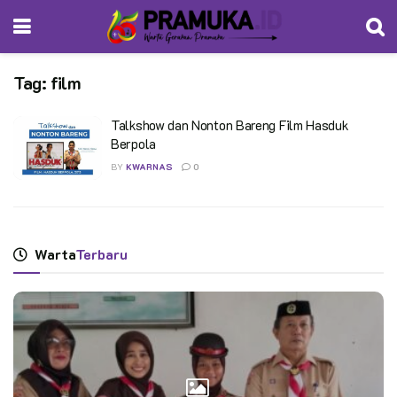
Tag:
film
Talkshow dan Nonton Bareng Film Hasduk
Berpola
BY
KWARNAS
0
Warta
Terbaru