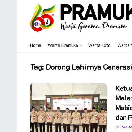
Home
Warta Pramuka
Warta Foto
Warta 
Tag:
Dorong Lahirnya Generas
Ketua
Melan
Mabic
dan P
BY
PUSDA