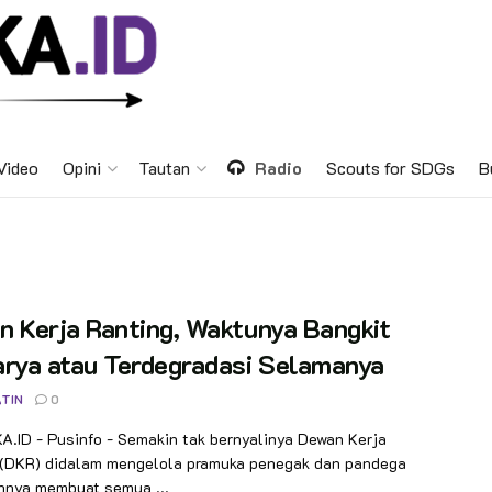
Video
Opini
Tautan
Radio
Scouts for SDGs
B
 Kerja Ranting, Waktunya Bangkit
arya atau Terdegradasi Selamanya
TIN
0
.ID - Pusinfo - Semakin tak bernyalinya Dewan Kerja
 (DKR) didalam mengelola pramuka penegak dan pandega
hnya membuat semua ...