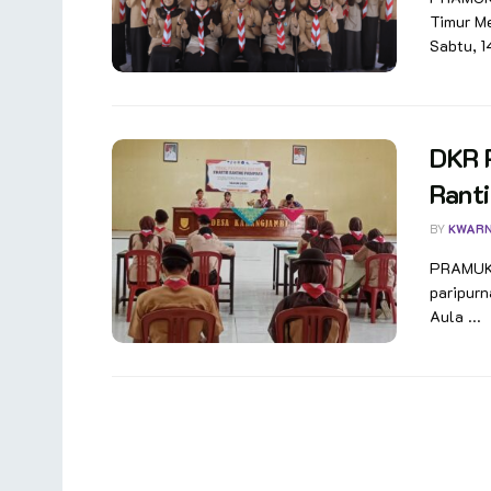
Timur M
Sabtu, 1
DKR 
Rant
BY
KWAR
PRAMUKA
paripurn
Aula ...