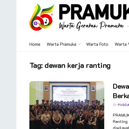
Home
Warta Pramuka
Warta Foto
Warta 
Tag:
dewan kerja ranting
Dewan
Berk
BY
PUSDA
PRAMUKA
Ranting
diwilaya