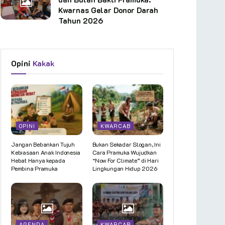
Kwarnas Gelar Donor Darah
Tahun 2026
Opini
Kakak
OPINI
KWARCAB
Jangan Bebankan Tujuh
Bukan Sekadar Slogan, Ini
Kebiasaan Anak Indonesia
Cara Pramuka Wujudkan
Hebat Hanya kepada
“Now For Climate” di Hari
Pembina Pramuka
Lingkungan Hidup 2026
AGENDA
KWARCAB