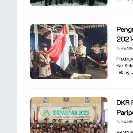
Peng
2021
BY
KWAR
PRAMUKA.
Kak Safr
Tebing ..
DKR 
Parip
BY
KWAR
PRAMUKA