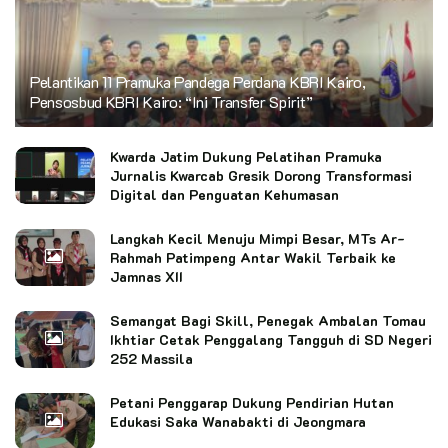
Pelantikan 11 Pramuka Pandega Perdana KBRI Kairo,
Pensosbud KBRI Kairo: “Ini Transfer Spirit”
Kwarda Jatim Dukung Pelatihan Pramuka
Jurnalis Kwarcab Gresik Dorong Transformasi
Digital dan Penguatan Kehumasan
Langkah Kecil Menuju Mimpi Besar, MTs Ar-
Rahmah Patimpeng Antar Wakil Terbaik ke
Jamnas XII
Semangat Bagi Skill, Penegak Ambalan Tomau
Ikhtiar Cetak Penggalang Tangguh di SD Negeri
252 Massila
Petani Penggarap Dukung Pendirian Hutan
Edukasi Saka Wanabakti di Jeongmara