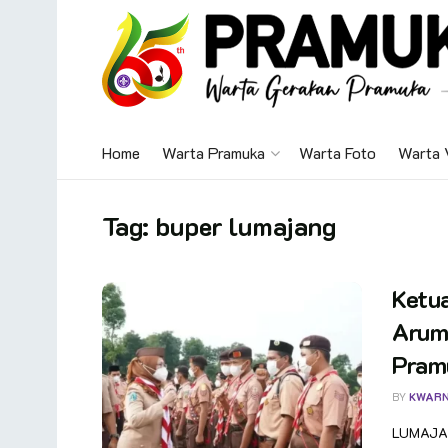
Home
Warta Pramuka
Warta Foto
Warta 
Tag:
buper lumajang
Ketu
Arum 
Pramu
BY
KWAR
LUMAJAN