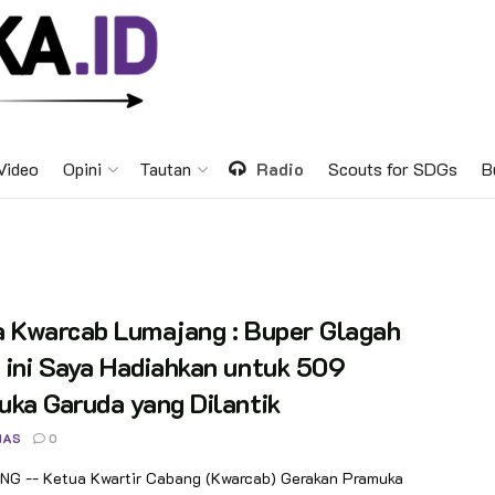
Video
Opini
Tautan
Radio
Scouts for SDGs
B
a Kwarcab Lumajang : Buper Glagah
ini Saya Hadiahkan untuk 509
ka Garuda yang Dilantik
NAS
0
G -- Ketua Kwartir Cabang (Kwarcab) Gerakan Pramuka