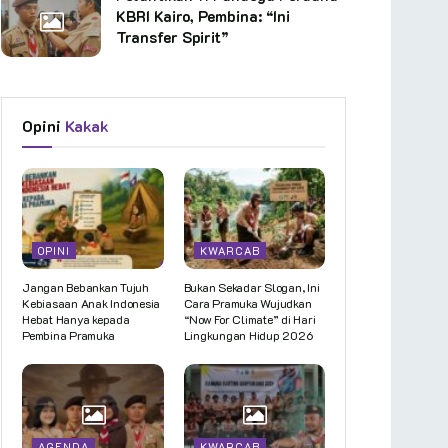
KBRI Kairo, Pembina: “Ini
Transfer Spirit”
Opini
Kakak
OPINI
KWARCAB
Jangan Bebankan Tujuh
Bukan Sekadar Slogan, Ini
Kebiasaan Anak Indonesia
Cara Pramuka Wujudkan
Hebat Hanya kepada
“Now For Climate” di Hari
Pembina Pramuka
Lingkungan Hidup 2026
AGENDA
KWARCAB