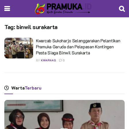
Tag:
binwil surakarta
Kwarcab Sukoharjo Selenggarakan Pelantikan
Pramuka Garuda dan Pelepasan Kontingen
Pesta Siaga Binwil Surakarta
BY
KWARNAS
0
Warta
Terbaru