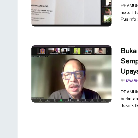
PRAMUKA.
materi t
Pusinfo 
Buka 
Samp
Upay
BY
KWAR
PRAMUKA.
berkolab
Teknik (