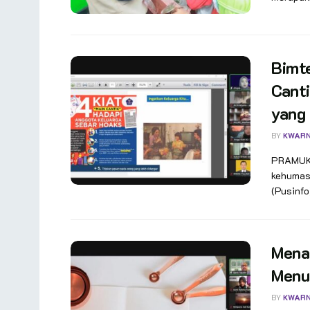
Bimte
Cant
yang
BY
KWAR
PRAMUKA.
kehumasa
(Pusinfo
Menar
Menul
BY
KWAR