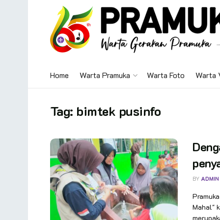
Home
Warta Pramuka
Warta Foto
Warta 
Tag:
bimtek pusinfo
Denga
penya
BY
ADMIN
Pramuka.
Mahal" 
merupaka