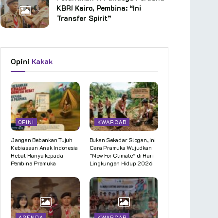
KBRI Kairo, Pembina: “Ini
Transfer Spirit”
Opini
Kakak
OPINI
KWARCAB
Jangan Bebankan Tujuh
Bukan Sekadar Slogan, Ini
Kebiasaan Anak Indonesia
Cara Pramuka Wujudkan
Hebat Hanya kepada
“Now For Climate” di Hari
Pembina Pramuka
Lingkungan Hidup 2026
AGENDA
KWARCAB