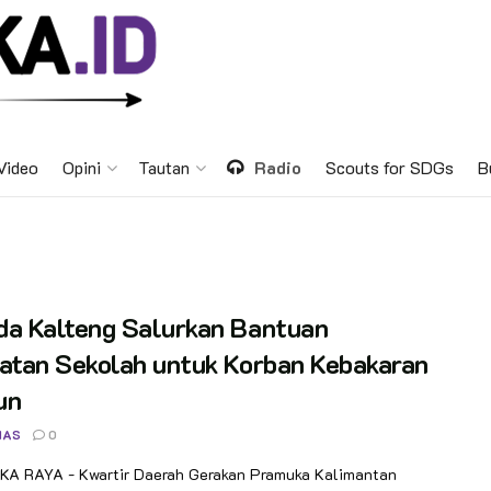
Video
Opini
Tautan
Radio
Scouts for SDGs
B
da Kalteng Salurkan Bantuan
atan Sekolah untuk Korban Kebakaran
un
NAS
0
A RAYA - Kwartir Daerah Gerakan Pramuka Kalimantan