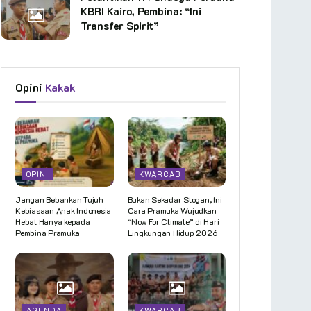
KBRI Kairo, Pembina: “Ini
Transfer Spirit”
Opini
Kakak
OPINI
KWARCAB
Jangan Bebankan Tujuh
Bukan Sekadar Slogan, Ini
Kebiasaan Anak Indonesia
Cara Pramuka Wujudkan
Hebat Hanya kepada
“Now For Climate” di Hari
Pembina Pramuka
Lingkungan Hidup 2026
AGENDA
KWARCAB