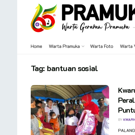
Home
Warta Pramuka
Warta Foto
Warta 
Tag:
bantuan sosial
Kwar
Peral
Punt
BY
KWAR
PALANGK