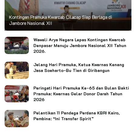
Kontingen Pramuka Kwarcab Cilacap Siap Berlaga di
Jambore Nasional XII
Wawali Arya Negara Lepas Kontingen Kwarcab
Denpasar Menuju Jambore Nasional XII Tahun
2026.
Jelang Hari Pramuka, Ketua Kwarnas Kenang
Jasa Soeharto-Bu Tien di Giribangun
Peringati Hari Pramuka Ke-65 dan Bulan Bakti
Pramuka: Kwarnas Gelar Donor Darah Tahun
2026
Pelantikan 11 Pandega Perdana KBRI Kairo,
Pembina: “Ini Transfer Spirit”