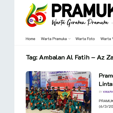
Home
Warta Pramuka
Warta Foto
Warta 
Tag:
Ambalan Al Fatih – Az Z
Pram
Lint
BY
KWAR
PRAMUKA
(6/3/202