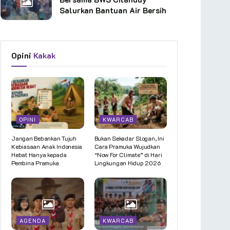
Salurkan Bantuan Air Bersih
Opini
Kakak
OPINI
KWARCAB
Jangan Bebankan Tujuh
Bukan Sekadar Slogan, Ini
Kebiasaan Anak Indonesia
Cara Pramuka Wujudkan
Hebat Hanya kepada
“Now For Climate” di Hari
Pembina Pramuka
Lingkungan Hidup 2026
AGENDA
KWARCAB