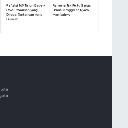
Refleksi 169 Tahun Baden-
Raimuna Tak Perlu Gengsi:
Powell: Warisan yang
Berani Menggelar, Nyata
Dijaga, Tantangan yang
Manfaatnya
Dijawab
lola
ggota