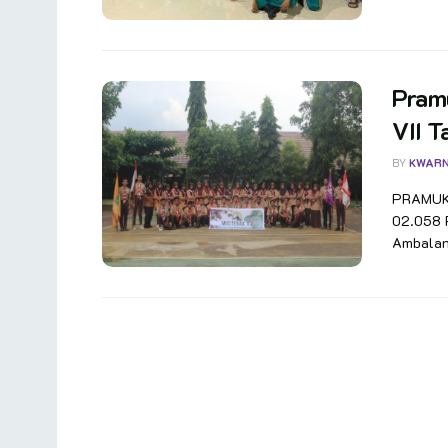
Pram
VII 
BY
KWAR
PRAMUKA
02.058 
Ambalan 