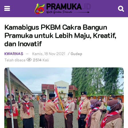
Kamabigus PKBM Cakra Bangun
Pramuka untuk Lebih Maju, Kreatif,
dan Inovatif
KWARNAS
Kamis, 18 Nov 2021
/
Gudep
Telah dibaca
2514
Kali