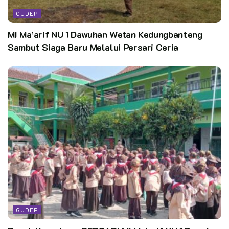
Penulis : Nadirah Dwi Maulidiyah
GUDEP
Fotografer : Deni Fedhianto
MI Ma’arif NU 1 Dawuhan Wetan Kedungbanteng
Kata Kunci:
gugusdepan
pramuka
purbalingga
Sambut Siaga Baru Melalui Persari Ceria
GUDEP