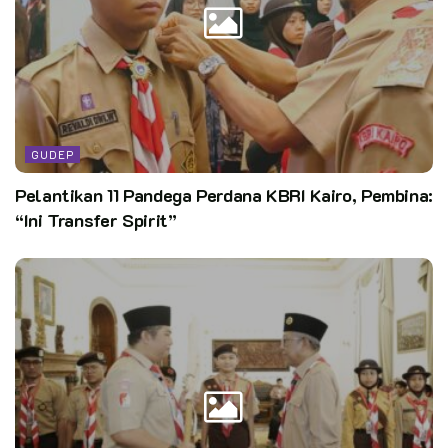
pembentukan kader pemimpin dan masyarakat yang berjiwa
sosial tinggi dan melalui kegiatan pramuka dapat melatih
ketrampilan dan pembentukan mental peserta didik di PKBM
Cakra”, ungkap Pembina Pramuka PKBM Cakra Kak Dheni
Fedianto.
GUDEP
Pelantikan 11 Pandega Perdana KBRI Kairo, Pembina:
“Ini Transfer Spirit”