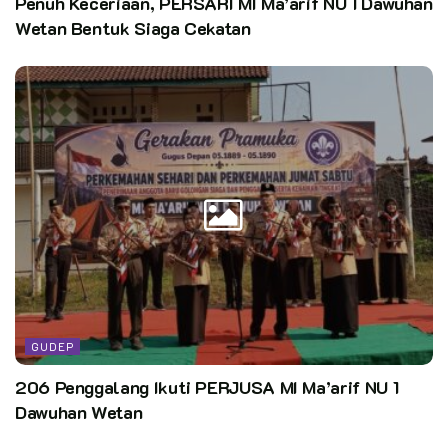
Penuh Keceriaan, PERSARI MI Ma’arif NU 1 Dawuhan
Wetan Bentuk Siaga Cekatan
GUDEP
206 Penggalang Ikuti PERJUSA MI Ma’arif NU 1
Dawuhan Wetan