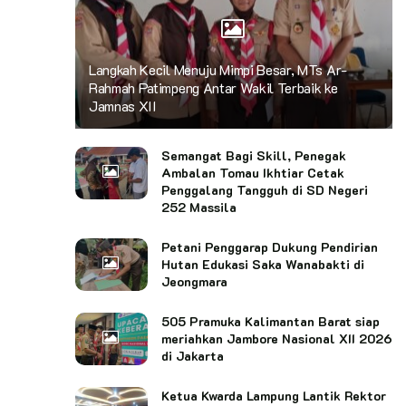
Langkah Kecil Menuju Mimpi Besar, MTs Ar-
Rahmah Patimpeng Antar Wakil Terbaik ke
Jamnas XII
Semangat Bagi Skill, Penegak
Ambalan Tomau Ikhtiar Cetak
Penggalang Tangguh di SD Negeri
252 Massila
Petani Penggarap Dukung Pendirian
Hutan Edukasi Saka Wanabakti di
Jeongmara
505 Pramuka Kalimantan Barat siap
meriahkan Jambore Nasional XII 2026
di Jakarta
Ketua Kwarda Lampung Lantik Rektor