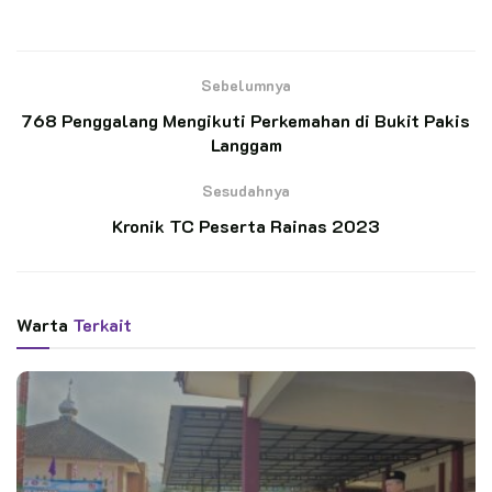
Unri menjadi satu-satunya Gudep Perguruan Tinggi yang
menjadi Gudep lengkap.
Sebelumnya
BACA JUGA
768 Penggalang Mengikuti Perkemahan di Bukit Pakis
Langgam
Ratusan Pramuka SMP N 4 Kedungbanteng
Ikuti Penerimaan Anggota Penggalang
Sesudahnya
Kronik TC Peserta Rainas 2023
Pelantikan 11 Pandega Perdana KBRI Kairo,
Pembina: “Ini Transfer Spirit”
Warta
Terkait
Apresiasi ini diberikannya saat membuka kegiatan pengenalan
Pramuka Perguruan Tinggi (KP3T) di ruang Siak Sri
Indrapura, lantai 4 Rektorat Unri, Sabtu (2/9/2023).