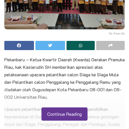
Ka Kwarda
Pekanbaru – Ketua Kwartir Daerah (Kwarda) Gerakan Pramuka
Riau, kak Kasiarudin SH memberikan apresiasi atas
pelaksanaan upacara pelantikan calon Siaga ke Siaga Mula
dan Pelantikan calon Penggalang ke Penggalang Ramu yang
diadakan oleh Gugusdepan Kota Pekanbaru 08-001 dan 08-
002 Universitas Riau.
Upacara pelantikan ini menandakan proses pendidikan
Continue Reading
kepramukaan di Gudep Unri berjalan untuk semua golongan
mulai dari Siaga, Penggalang, Penegak dan Pandega. Gudep