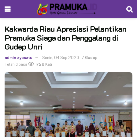
Kakwarda Riau Apresiasi Pelantikan
Pramuka Siaga dan Penggalang di
Gudep Unri
admin ayosatu
Senin, 04 Sep 2023
/
Gudep
Telah dibaca
1728
Kali