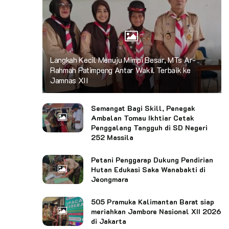
Langkah Kecil Menuju Mimpi Besar, MTs Ar-
Rahmah Patimpeng Antar Wakil Terbaik ke
Jamnas XII
Semangat Bagi Skill, Penegak
Ambalan Tomau Ikhtiar Cetak
Penggalang Tangguh di SD Negeri
252 Massila
Petani Penggarap Dukung Pendirian
Hutan Edukasi Saka Wanabakti di
Jeongmara
505 Pramuka Kalimantan Barat siap
meriahkan Jambore Nasional XII 2026
di Jakarta