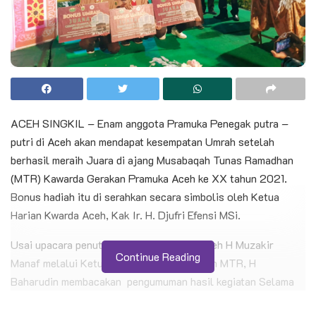
ACEH SINGKIL – Enam anggota Pramuka Penegak putra –
putri di Aceh akan mendapat kesempatan Umrah setelah
berhasil meraih Juara di ajang Musabaqah Tunas Ramadhan
(MTR) Kawarda Gerakan Pramuka Aceh ke XX tahun 2021.
Bonus hadiah itu di serahkan secara simbolis oleh Ketua
Harian Kwarda Aceh, Kak Ir. H. Djufri Efensi MSi.
Usai upacara penutupan, Ketua Kwarda Aceh H Muzakir
Continue Reading
Manaf melalui Ketua Dewan Hakim kegiatan MTR, H
Baharudin membacakan pengumuman hasil kegiatan Selama
MTR berlangsung.