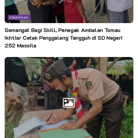
Sumber tulisan dan foto: Kiriman dari Zhafir Fahmi (Kwarda
Aceh)
KWARRAN
Kata Kunci:
pramuka pewarta
Semangat Bagi Skill, Penegak Ambalan Tomau
Ikhtiar Cetak Penggalang Tangguh di SD Negeri
252 Massila