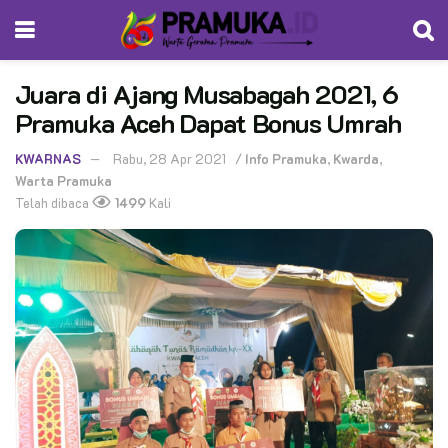
Juara di Ajang Musabagah 2021, 6
Pramuka Aceh Dapat Bonus Umrah
KWARNAS
Rabu, 28 Apr 2021
/
Info Pramuka
,
Kwarda
,
Warta Pramuka
Telah dibaca
1499
Kali