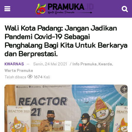
Wali Kota Padang: Jangan Jadikan
Pandemi Covid-19 Sebagai
Penghalang Bagi Kita Untuk Berkarya
dan Berprestasi.
KWARNAS
Senin, 24 Mei 2021
/
Info Pramuka
,
Kwarda
,
Warta Pramuka
Telah dibaca
1674
Kali