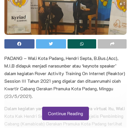
PADANG – Wali Kota Padang, Hendri Septa, B.Bus.(Acc),
M.I.B didapuk menjadi narasumber atau ‘keynote speaker’
dalam kegiatan Rover Activity Training On Internet (Reaktor)
Session III Tahun 2021 yang digelar dan dituanrumahi oleh
Kwartir Cabang Gerakan Pramuka Kota Padang, Minggu
(23/5/2021).
Dalam kegiatan yang diselenggarakan secara virtual itu, Wali
Continue Reading
Kota Kak Hendri Septa yang juga Ketua Majelis Pembimbing
Cabang (Kamabicab) Gerakan Pramuka Kota Padang terlihat