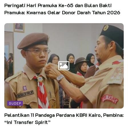
Peringati Hari Pramuka Ke-65 dan Bulan Bakti
Pramuka: Kwarnas Gelar Donor Darah Tahun 2026
Kata Kunci:
pramuka pewarta
GUDEP
Pelantikan 11 Pandega Perdana KBRI Kairo, Pembina:
“Ini Transfer Spirit”