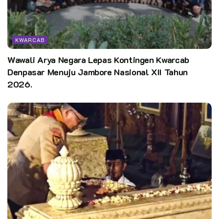
Padang bersama stakeholder terkait akan selalu siap
mensupport kegiatan pramuka di Kota Padang. (SD)
*
*
KWARCAB
*
Wawali Arya Negara Lepas Kontingen Kwarcab
Denpasar Menuju Jambore Nasional XII Tahun
Teks dan Foto: Humas Pemko Kota Padang.
2026.