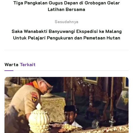
Tiga Pangkalan Gugus Depan di Grobogan Gelar
Latihan Bersama
BACA JUGA
Sesudahnya
Jelang Hari Pramuka, Ketua Kwarnas Kenang
Saka Wanabakti Banyuwangi Ekspedisi ke Malang
Jasa Soeharto-Bu Tien di Giribangun
Untuk Pelajari Pengukuran dan Pemetaan Hutan
Ketua Kwarnas dan Kwarda Jatim Ziarah ke
Makam Bung Karno, Tegaskan Pramuka Tak
Boleh Kehilangan Akar Sejarah
Warta
Terkait
Dalam acara ini, Kwarda Lampung mensosialisasikan program
Pendataan Potensi dan Pengadaan Kartu Tanda Anggota
Gerakan Pramuka (KTAP) secara nasional. “Melalui program
ini, data anggota Gerakan Pramuka dapat tervalidasi by-name,
by-address dan jumlah anggota Gerakan Pramuka dapat
terpantau secara realtime melalui aplikasi AyoPramuka”.
Jelas kak Zainuri.