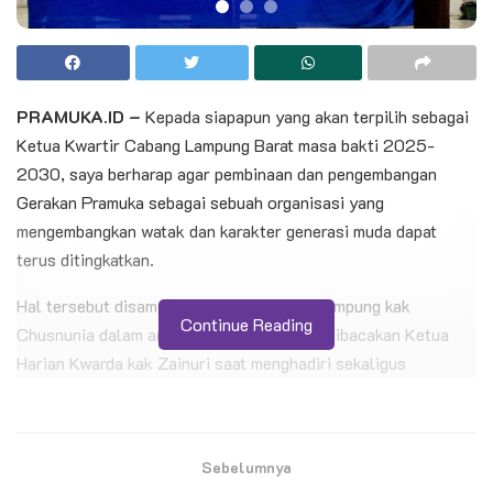
PRAMUKA.ID –
Kepada siapapun yang akan terpilih sebagai
Ketua Kwartir Cabang Lampung Barat masa bakti 2025-
2030, saya berharap agar pembinaan dan pengembangan
Gerakan Pramuka sebagai sebuah organisasi yang
mengembangkan watak dan karakter generasi muda dapat
terus ditingkatkan.
Hal tersebut disampaikan Ketua Kwarda Lampung kak
Continue Reading
Chusnunia dalam arahan tertulisnya yang dibacakan Ketua
Harian Kwarda kak Zainuri saat menghadiri sekaligus
memberikan arahan pada Musyawarah Cabang (Mucab)
Gerakan Pramuka Lampung Barat VII yang dilaksanakan pada
Sabtu (19/04/2025) pagi di Aula Kwartir Cabang Gerakan
Sebelumnya
Pramuka Lampung Barat.