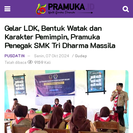
Gelar LDK, Bentuk Watak dan
Karakter Pemimpin, Pramuka
Penegak SMK Tri Dharma Massila
PUSDATIN
Senin, 07 Okt 2024
/
Gudep
Telah dibaca
9159
Kali