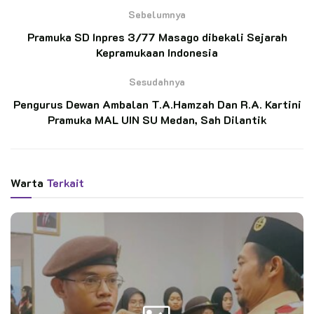
Sebelumnya
Pramuka SD Inpres 3/77 Masago dibekali Sejarah
Kegiatan LDK tersebut dilaksanakan selama 2 hari, yaitu
Kepramukaan Indonesia
Sabtu, 5 Oktober sampai Minggu, 6 Oktober 2024
Sesudahnya
bertempat di SMK Tri Dharma, Patimpeng. Di hari pertama,
(Sabtu, 05/10/2024) kegiatan diawali dengan pembukaan
Pengurus Dewan Ambalan T.A.Hamzah Dan R.A. Kartini
Pramuka MAL UIN SU Medan, Sah Dilantik
oleh Kepala Sekolah SMK Tri Dharma, Abdul Muis, SPd, MPd
selaku Kamabigus.
BACA JUGA
Warta
Terkait
Pelantikan 11 Pandega Perdana KBRI Kairo,
Pembina: “Ini Transfer Spirit”
Momen Bersejarah: Gudep KBRI Kairo Lepas
Kontingen Perdana untuk Jamnas XII 2026