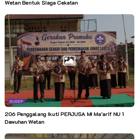
Wetan Bentuk Siaga Cekatan
Editor: Pusdatin Kwarnas
Kata Kunci:
Bentuk Watak dan Karakter Pemimpin
Gelar LDK
Pramuka Penegak SMK Tri Dharma Massila
GUDEP
206 Penggalang Ikuti PERJUSA MI Ma’arif NU 1
Dawuhan Wetan