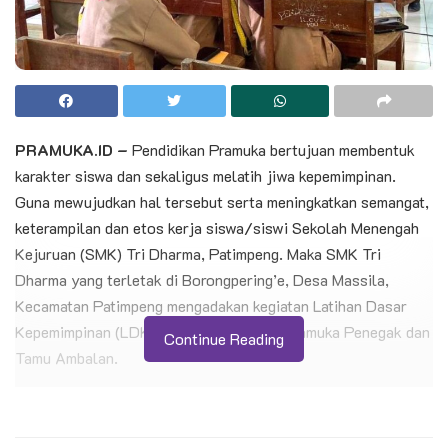
PRAMUKA.ID –
Pendidikan Pramuka bertujuan membentuk
karakter siswa dan sekaligus melatih jiwa kepemimpinan.
Guna mewujudkan hal tersebut serta meningkatkan semangat,
keterampilan dan etos kerja siswa/siswi Sekolah Menengah
Kejuruan (SMK) Tri Dharma, Patimpeng. Maka SMK Tri
Dharma yang terletak di Borongpering’e, Desa Massila,
Kecamatan Patimpeng mengadakan kegiatan Latihan Dasar
Kepemimpinan (LDK) bagi para anggota Pramuka Penegak dan
Continue Reading
Tamu Ambalan.