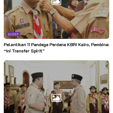
Hadir dalam LDK tersebut Ketua Kwarran Patimpeng, Guru-
guru dan pembina SMK Tri Dharma, Ketua Mabisaka
Tarunabumi Patimpeng, para pemateri LDK yaitu kak Darwis,
SPd, kak Rahmahsinar, SPd, MPd, kak Anna Mariana, SPd dan
GUDEP
kak A.Aswar, SPd.
Pelantikan 11 Pandega Perdana KBRI Kairo, Pembina:
“Ini Transfer Spirit”
Kakak A. Lukman, SPd selaku Ketua Kwarran Patimpeng
dalam sambutannya menyampaikan terimakasih atas inisiatif
penyelenggaraan LDK oleh Gugus depan 11.17.047-11.17.048
yang berpangkalan di SMK Tri Dharma, Patimpeng. Beliau pun
memberikan tips dan motivasi kepemimpinan dihadapan siswa-
siswi Pramuka peserta LDK.
Selain materi tentang kepemimpinan. Para peserta juga