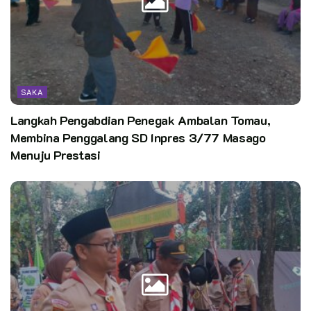
BACA JUGA
Langkah Pengabdian Penegak Ambalan Tomau,
Membina Penggalang SD Inpres 3/77 Masago
Menuju Prestasi
SAKA
Langkah Pengabdian Penegak Ambalan Tomau,
Saka Bakti Husada Gelar Perkemahan, Angkat
Membina Penggalang SD Inpres 3/77 Masago
Potensi Wisata, Kampanyekan Hidup Sehat
Menuju Prestasi
Melalui kegiatan donor darah ini kami terus berharap Gerakan
Pramuka tetap dan selalu terlibat aktif dalam berbagai
kegiatan sosial di wilayah masing-masing, menunjukkan
semangat gotong royong dan pengabdian kepada masyarakat
dalam Bulan Bakti Pramuka.