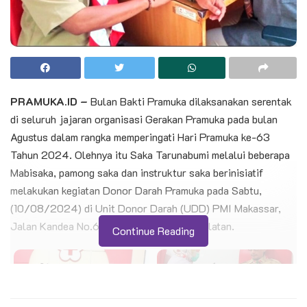
PRAMUKA.ID –
Bulan Bakti Pramuka dilaksanakan serentak
di seluruh jajaran organisasi Gerakan Pramuka pada bulan
Agustus dalam rangka memperingati Hari Pramuka ke-63
Tahun 2024. Olehnya itu Saka Tarunabumi melalui beberapa
Mabisaka, pamong saka dan instruktur saka berinisiatif
melakukan kegiatan Donor Darah Pramuka pada Sabtu,
(10/08/2024) di Unit Donor Darah (UDD) PMI Makassar,
Jalan Kandea No.6 Makassar, Sulawesi Selatan.
Continue Reading