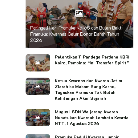
Peringati Hari Pramuka Ke-65 dan Bulan Bakti
Pramuka: Kwarnas Gelar Donor Darah Tahun
2026
Pelantikan 11 Pandega Perdana KBRI
Kairo, Pembina: “Ini Transfer Spirit”
Ketua Kwarnas dan Kwarda Jatim
Ziarah ke Makam Bung Karno,
Tegaskan Pramuka Tak Boleh
Kehilangan Akar Sejarah
Mugus I SDN Waijarang Kwaran
Nubatukan Kwarcab Lembata Kwarda
NTT, 1 Agustus 2026
Pramuka Peduli Kwarran Lumbir