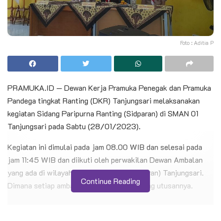
Foto : Aditia P
PRAMUKA.ID — Dewan Kerja Pramuka Penegak dan Pramuka
Pandega tingkat Ranting (DKR) Tanjungsari melaksanakan
kegiatan Sidang Paripurna Ranting (Sidparan) di SMAN 01
Tanjungsari pada Sabtu (28/01/2023).
Kegiatan ini dimulai pada jam 08.00 WIB dan selesai pada
jam 11:45 WIB dan diikuti oleh perwakilan Dewan Ambalan
yang ada di wilayah Kwartir Ranting (Kwarran) Tanjungsari.
Continue Reading
Dimana setiap ambalan mengirimkan 2 orang utusannya.
BACA JUGA