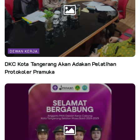
dilaksanakan DKR Tanjungsari. Selain itu Sidparran
diharapkan bisa menghasilkan program-program yang lebih
baik lagi untuk tahun 2023.
Sumber:
Delia Zalianti
Editor:
CST
DEWAN KERJA
Kata Kunci:
kwarcab kabupaten bogor
Pasti hebat
DKC Kota Tangerang Akan Adakan Pelatihan
Protokoler Pramuka