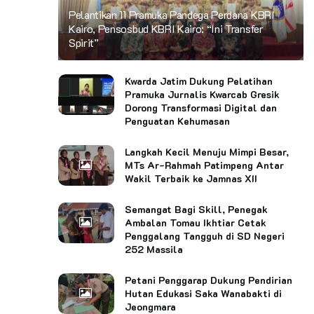
Pelantikan 11 Pramuka Pandega Perdana KBRI
Kairo, Pensosbud KBRI Kairo: “Ini Transfer
Spirit”
Kwarda Jatim Dukung Pelatihan
Pramuka Jurnalis Kwarcab Gresik
Dorong Transformasi Digital dan
Penguatan Kehumasan
Langkah Kecil Menuju Mimpi Besar,
MTs Ar-Rahmah Patimpeng Antar
Wakil Terbaik ke Jamnas XII
Semangat Bagi Skill, Penegak
Ambalan Tomau Ikhtiar Cetak
Penggalang Tangguh di SD Negeri
252 Massila
Petani Penggarap Dukung Pendirian
Hutan Edukasi Saka Wanabakti di
Jeongmara