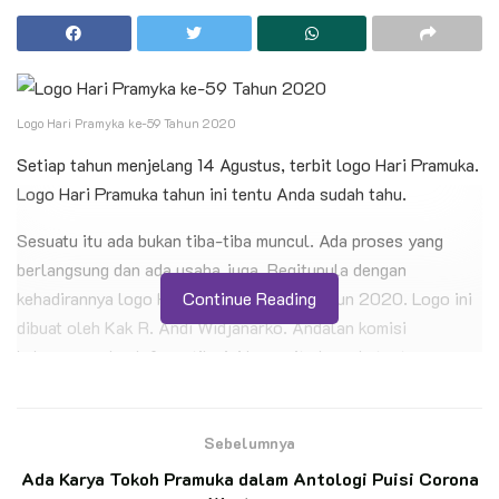
Logo Hari Pramyka ke-59 Tahun 2020
Setiap tahun menjelang 14 Agustus, terbit logo Hari Pramuka.
Logo Hari Pramuka tahun ini tentu Anda sudah tahu.
Sesuatu itu ada bukan tiba-tiba muncul. Ada proses yang
berlangsung dan ada usaha juga. Begitupula dengan
kehadirannya logo Hari Pramuka ke-59 tahun 2020. Logo ini
Continue Reading
dibuat oleh Kak R. Andi Widjanarko. Andalan komisi
kehumasan dan Informatika ini bercerita kepada tentang
“kehadiran” logo ini.
BACA JUGA
Sebelumnya
Ada Karya Tokoh Pramuka dalam Antologi Puisi Corona
Pelantikan 11 Pramuka Pandega Perdana KBRI