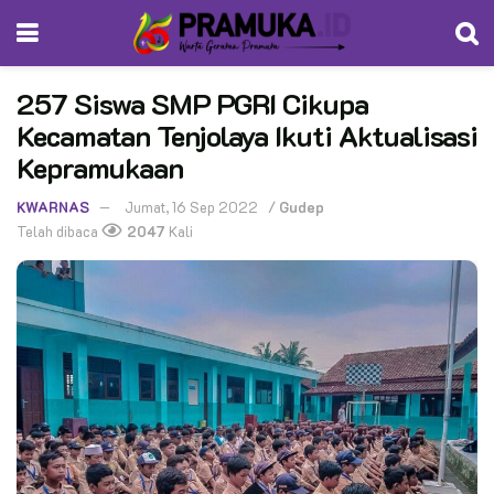
257 Siswa SMP PGRI Cikupa
Kecamatan Tenjolaya Ikuti Aktualisasi
Kepramukaan
KWARNAS
Jumat, 16 Sep 2022
/
Gudep
Telah dibaca
2047
Kali