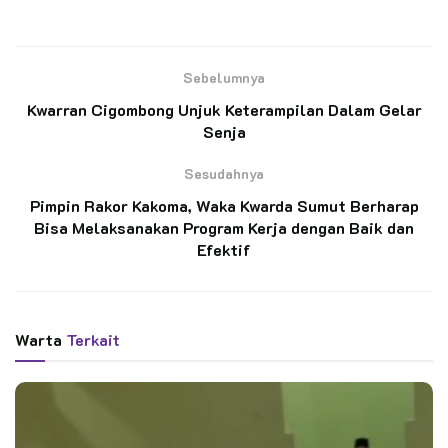
BACA JUGA
Tidak hanya Penjelajahan, Peserta
Perkemahan Gelar Doa Bersama
Sebelumnya
Kwarran Cigombong Unjuk Keterampilan Dalam Gelar
Senja
Pelantikan 11 Pramuka Pandega Perdana KBRI
Kairo, Pensosbud KBRI Kairo: “Ini Transfer
Sesudahnya
Spirit”
Pimpin Rakor Kakoma, Waka Kwarda Sumut Berharap
Bisa Melaksanakan Program Kerja dengan Baik dan
Kegiatan aktualisasi dengan peserta seluruh siswa-siswi
Efektif
kelas VII dan VIII SMP PGRI Cikupa Tenjolaya dengan
jumlah peserta 257 orang ini dilaksanakan dalam kegiatan
kepramukaan secara rutin, terjadwal, dan diberikan penilaian
Warta
Terkait
formal.